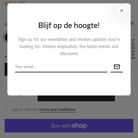
€24,95
Blijf op de hoogte!
Maattabel
KLEUR:
GOUD
Sign up for our newsletter and receive updates you’re
SIDEBAR
looking for: interior inspiration, the latest trends and
discounts
MATERIAAL:
STAINLESS STEEL
Stainless Steel
TOEVOEGEN AAN WINKELMAND
I agree with the
terms and conditions