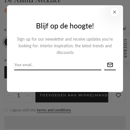
€24,95
Blijf op de hoogte!
Maattabel
KLEUR:
GOUD
Sign up for our newsletter and receive updates you’re
SIDEBAR
looking for: interior inspiration, the latest trends and
discounts
MATERIAAL:
STAINLESS-STEEL
Stainless-steel
TOEVOEGEN AAN WINKELMAND
I agree with the
terms and conditions