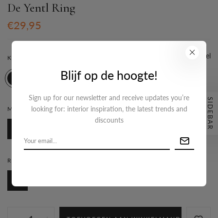
De Yentl Ring
€29,95
Maattabel
KLEUR:
GOLD
Blijf op de hoogte!
Sign up for our newsletter and receive updates you’re
SIDEBAR
looking for: interior inspiration, the latest trends and
MATERIAAL SIERAAD:
STAINLESS STEEL
discounts
Stainless steel
RINGMAAT:
7
7