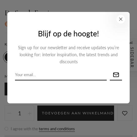
De Spark Earring
€14,95
Blijf op de hoogte!
Maattabel
KLEUR:
GOUD
Sign up for our newsletter and receive updates you’re
SIDEBAR
looking for: interior inspiration, the latest trends and
discounts
MATERIAAL:
ROESTVRIJSTAAL
Roestvrijstaal
TOEVOEGEN AAN WINKELMAND
I agree with the
terms and conditions