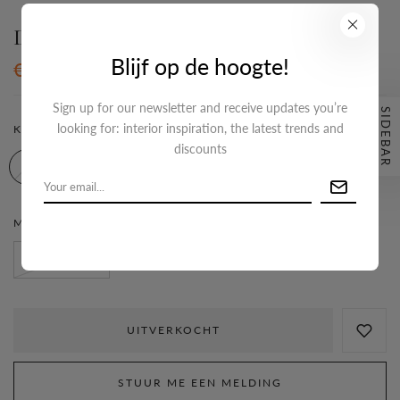
De Tamara Earrings
Blijf op de hoogte!
€29,95
Sign up for our newsletter and receive updates you’re
SIDEBAR
Maattabel
looking for: interior inspiration, the latest trends and
KLEUR:
GOUD
discounts
MATERIAAL:
STAINLESS-STEEL
Stainless-steel
UITVERKOCHT
STUUR ME EEN MELDING