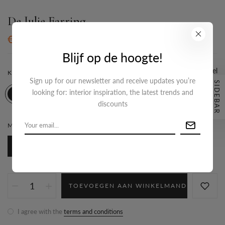
De Julie Earring
€14,95
Blijf op de hoogte!
Maattabel
KLEUR:
GOUD
Sign up for our newsletter and receive updates you’re
SIDEBAR
looking for: interior inspiration, the latest trends and
discounts
MATERIAAL:
STAINLESS STEEL
Stainless steel
TOEVOEGEN AAN WINKELMAND
I agree with the
terms and conditions