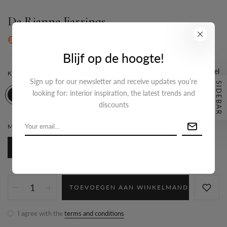
De Rianne Earrings
€24,95
Blijf op de hoogte!
Maattabel
KLEUR:
WIT/GOUD
Sign up for our newsletter and receive updates you’re
SIDEBAR
looking for: interior inspiration, the latest trends and
discounts
MATERIAAL SIERAAD:
STAINLESS STEEL
Stainless steel
TOEVOEGEN AAN WINKELMAND
I agree with the
terms and conditions