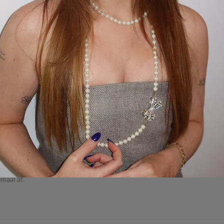
ing
Reviews
Waarom bestellen bij 
 unieks. Deze collab brengt het beste van beide werelden samen.
cies zoals het bedoeld is.
emaal af.