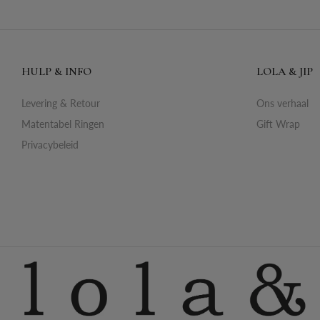
HULP & INFO
LOLA & JIP
Levering & Retour
Ons verhaal
Matentabel Ringen
Gift Wrap
Privacybeleid