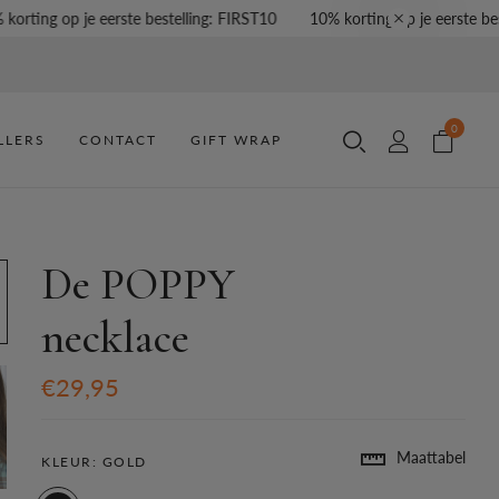
ting op je eerste bestelling: FIRST10
10% korting op je eerste bestel
0
LLERS
CONTACT
GIFT WRAP
De POPPY
necklace
€29,95
Maattabel
KLEUR:
GOLD