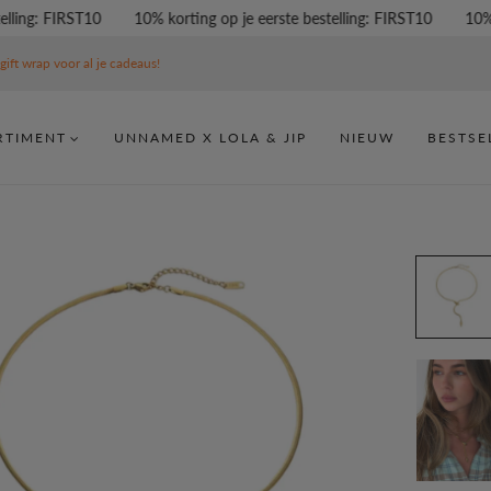
ing: FIRST10
10% korting op je eerste bestelling: FIRST10
10% kor
gift wrap voor al je cadeaus!
RTIMENT
UNNAMED X LOLA & JIP
NIEUW
BESTSE