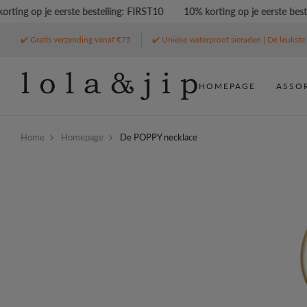
ng op je eerste bestelling: FIRST10
10% korting op je eerste bestell
✔️ Gratis verzending vanaf €75
✔️ Unieke waterproof sieraden | De leukste 
HOMEPAGE
ASSO
Home
Homepage
De POPPY necklace