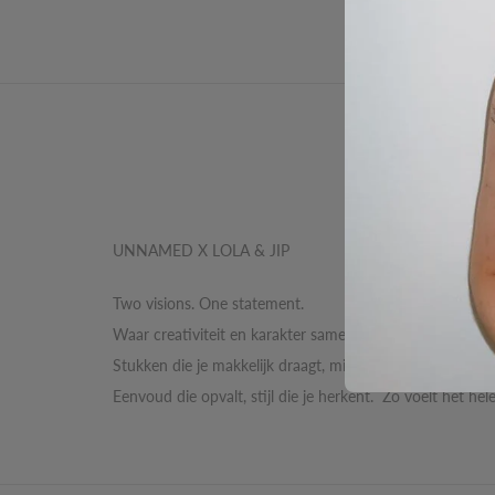
Omschrijv
UNNAMED X LOLA & JIP
Two visions. One statement.
Waar creativiteit en karakter samenkomen, ontstaat iets
Stukken die je makkelijk draagt, mixt en eigen maakt. Pre
Eenvoud die opvalt, stijl die je herkent. Zo voelt het hel