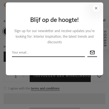
€29,95
Blijf op de hoogte!
Maattabel
KLEUR:
GOUD
Sign up for our newsletter and receive updates you’re
SIDEBAR
looking for: interior inspiration, the latest trends and
discounts
MATERIAAL SIERAAD:
ROESTVRIJ STAAL
Roestvrij staal
TOEVOEGEN AAN WINKELMAND
I agree with the
terms and conditions