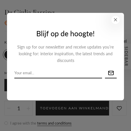
De Giulia Earring
€14,95
Blijf op de hoogte!
Maattabel
KLEUR:
GOUD
Sign up for our newsletter and receive updates you’re
SIDEBAR
looking for: interior inspiration, the latest trends and
discounts
MATERIAAL:
STAINLESS STEEL
Stainless steel
TOEVOEGEN AAN WINKELMAND
I agree with the
terms and conditions