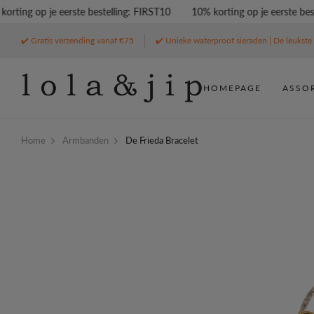
ing op je eerste bestelling: FIRST10
10% korting op je eerste bestell
✔️ Gratis verzending vanaf €75
✔️ Unieke waterproof sieraden | De leukste 
HOMEPAGE
ASSO
Home
Armbanden
De Frieda Bracelet