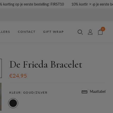
rting op je eerste bestelling: FIRST10
10% korting op je eerste beste
0
LLERS
CONTACT
GIFT WRAP
De Frieda Bracelet
€24,95
Maattabel
KLEUR:
GOUD/ZILVER