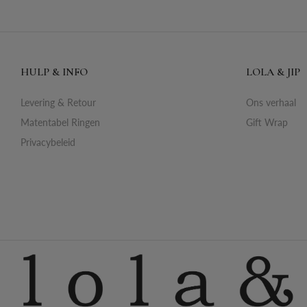
HULP & INFO
LOLA & JIP
Levering & Retour
Ons verhaal
Matentabel Ringen
Gift Wrap
Privacybeleid