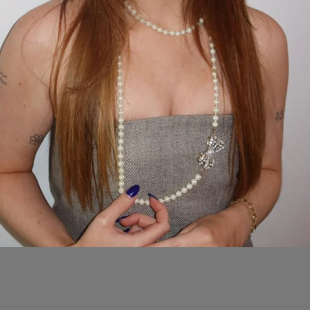
ing
Reviews
Waarom bestellen bij 
 collectie! De armband is zowel zilver als goud, wat dit item makkelijk t
ollecties, of leuk om op zichzelf te dragen. De armband is gemaakt van roe