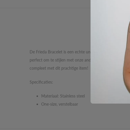
Omschrijv
De Frieda Bracelet is een echte unieke must-have voor je
perfect om te stijlen met onze andere armbanden uit de c
compleet met dit prachtige item!
Specificaties:
Materiaal: Stainless steel
One-size, verstelbaar