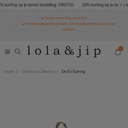
 korting op je eerste bestelling: FIRST10
10% korting op je eerste be
✔️ Gratis verzending vanaf €75
✔️ Unieke waterproof sieraden | De leukste gift wrap voor al je
cadeaus!
0
Home
Christmas Collection
De Evi Earring