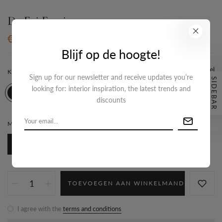
De Evi Earring
€14,95
Blijf op de hoogte!
Maattabel
KLEUR:
ROOD/GOUD
Sign up for our newsletter and receive updates you’re
SIDEBAR
looking for: interior inspiration, the latest trends and
discounts
MATERIAAL:
STAINLESS STEEL
Stainless steel
TOEVOEGEN AAN WINKELMAND
I agree with the
terms and conditions