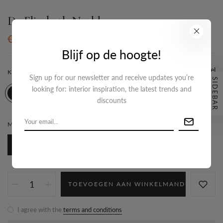
De Elizabeth Necklace
€29,95
Blijf op de hoogte!
Maattabel
KLEUR:
GOUD
Sign up for our newsletter and receive updates you’re
SIDEBAR
looking for: interior inspiration, the latest trends and
discounts
MATERIAAL:
STAINLESS-STEEL
Stainless-steel
TOEVOEGEN AAN WINKELMAND
I agree with the
terms and conditions