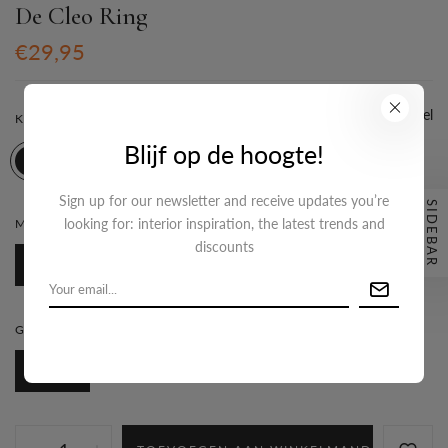
De Cleo Ring
€29,95
Maattabel
KLEUR:
GOUD
Blijf op de hoogte!
Sign up for our newsletter and receive updates you’re
SIDEBAR
looking for: interior inspiration, the latest trends and
MATERIAAL:
STAINLESS-STEEL
discounts
Stainless-steel
GROOTTE:
ONE-SIZE
One-size