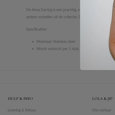
De Anna Earring is een prachtig, elegant item. De oorb
andere oorbellen uit de collectie. De oorbel is gemaakt va
Specificaties:
Materiaal: Stainless steel
Wordt verkocht per 1 stuk, dus niet als paar van 
HULP & INFO
LOLA & JIP
Levering & Retour
Ons verhaal