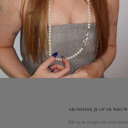
el heeft een glanzende vlinder bedel. Combineer dit item met De Anna Br
n roestvrijstaal, dus verkleurt niet!
2
ABONNEER JE OP DE NIEUW
Blijf op de hoogte van onze laatst