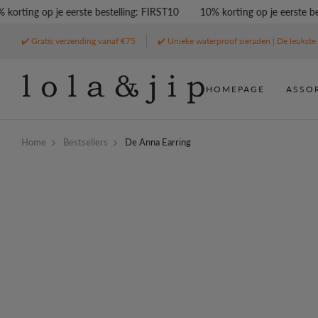
rting op je eerste bestelling: FIRST10
10% korting op je eerste beste
✔️ Gratis verzending vanaf €75
✔️ Unieke waterproof sieraden | De leukste 
HOMEPAGE
ASSO
Home
Bestsellers
De Anna Earring