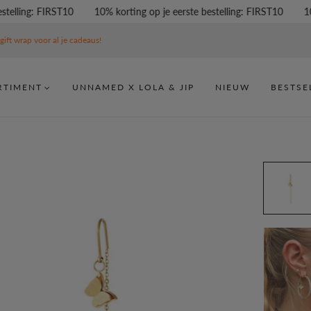
lling: FIRST10
10% korting op je eerste bestelling: FIRST10
10% k
gift wrap voor al je cadeaus!
RTIMENT
UNNAMED X LOLA & JIP
NIEUW
BESTSE